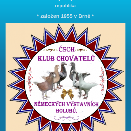
republika
* založen 1955 v Brně *