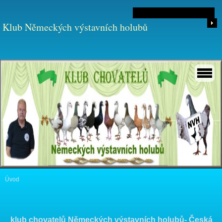
Klub Německých výstavních holubů
Úvod
klub chovatelů Německých výstavních holubů- Česká